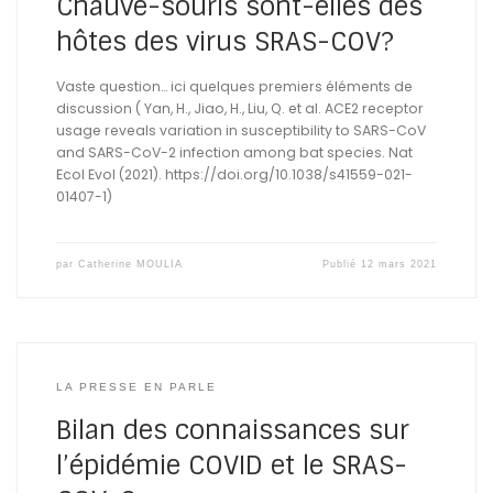
Chauve-souris sont-elles des
hôtes des virus SRAS-COV?
Vaste question… ici quelques premiers éléments de
discussion ( Yan, H., Jiao, H., Liu, Q. et al. ACE2 receptor
usage reveals variation in susceptibility to SARS-CoV
and SARS-CoV-2 infection among bat species. Nat
Ecol Evol (2021). https://doi.org/10.1038/s41559-021-
01407-1)
par
Catherine MOULIA
Publié
12 mars 2021
LA PRESSE EN PARLE
Bilan des connaissances sur
l’épidémie COVID et le SRAS-