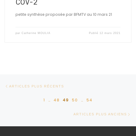
COV-2
petite synthèse proposée par BFMTV au 10 mars 21
par
Catherine MOULIA
Publié
12 mars 2021
Posts navigation
Articles plus récents
ARTICLES PLUS RÉCENTS
1
…
48
49
50
…
54
Ar
ARTICLES PLUS ANCIENS