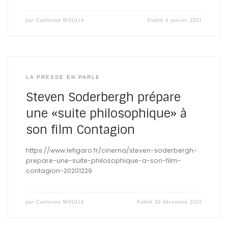
par
Catherine MOULIA
Publié
4 janvier 2021
LA PRESSE EN PARLE
Steven Soderbergh prépare
une «suite philosophique» à
son film Contagion
https://www.lefigaro.fr/cinema/steven-soderbergh-
prepare-une-suite-philosophique-a-son-film-
contagion-20201229
par
Catherine MOULIA
Publié
30 décembre 2020