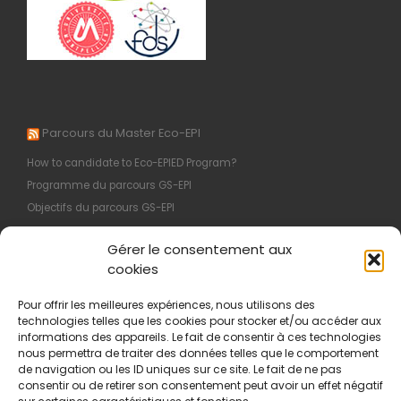
Parcours du Master Eco-EPI
How to candidate to Eco-EPIED Program?
Programme du parcours GS-EPI
Objectifs du parcours GS-EPI
M1 : Organisation et Programme
Gérer le consentement aux
Programme du parcours EI-EPI
cookies
Pour offrir les meilleures expériences, nous utilisons des
technologies telles que les cookies pour stocker et/ou accéder aux
Informations légales
informations des appareils. Le fait de consentir à ces technologies
nous permettra de traiter des données telles que le comportement
Politique de confidentialité
de navigation ou les ID uniques sur ce site. Le fait de ne pas
consentir ou de retirer son consentement peut avoir un effet négatif
Mentions légales