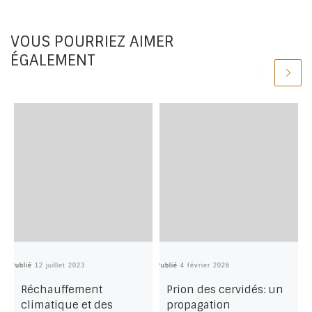
VOUS POURRIEZ AIMER
ÉGALEMENT
Publié
12 juillet 2023
Publié
4 février 2026
Pu
Réchauffement
Prion des cervidés: un
climatique et des
propagation