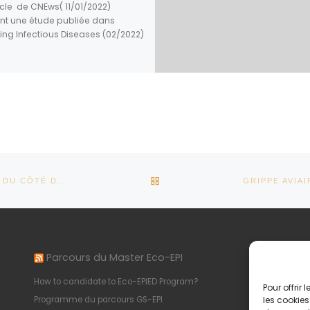
icle de CNEws( 11/01/2022)
nt une étude publiée dans
ng Infectious Diseases (02/2022)
RETOUR À LA LISTE DES AR
FIN 2024-DÉBUT 2025 : UNE ACTUALITÉ RICHE ÉGALEMENT DU CÔTÉ DES ÉPIDÉMIES ET DES ÉMERGENCES
Parcours du Master Eco-EPI
In
How to candidate to Eco-EPIED Program?
Pol
Pour offrir
Programme du parcours GS-EPI
Men
les cookies