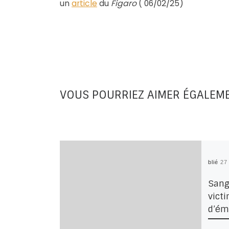
un
article
du
Figaro
( 06/02/25)
VOUS POURRIEZ AIMER ÉGALEM
Publié
27
Sang
vict
d’ém