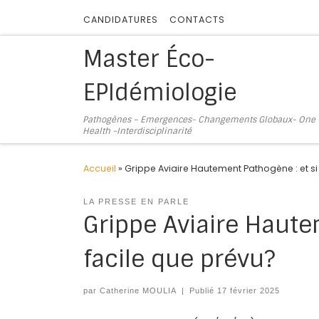
Skip to content
CANDIDATURES
CONTACTS
Master Éco-
EPIdémiologie
Pathogènes – Emergences- Changements Globaux- One
Health -Interdisciplinarité
Accueil
»
Grippe Aviaire Hautement Pathogène : et si 
LA PRESSE EN PARLE
Grippe Aviaire Hautem
facile que prévu?
par
Catherine MOULIA
|
Publié
17 février 2025