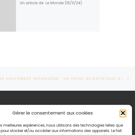
Un article de Le Monde (15/11/24)
Ar
TICLES
GRIPPE AVIAIRE HAUTEMENT PATHOGÈNE : UN POINT SCIENTIFIQUE DÉBUT 2025
formations légales
Gérer le consentement aux cookies
itique de confidentialité
 les meilleures expériences, nous utilisons des technologies telles que
tions légales
 pour stocker et/ou accéder aux informations des appareils. Le fait