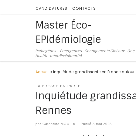
Skip to content
CANDIDATURES
CONTACTS
Master Éco-
EPIdémiologie
Pathogènes – Emergences- Changements Globaux- One
Health -Interdisciplinarité
Accueil
»
Inquiétude grandissante en France autour
LA PRESSE EN PARLE
Inquiétude grandiss
Rennes
par
Catherine MOULIA
|
Publié
3 mai 2025