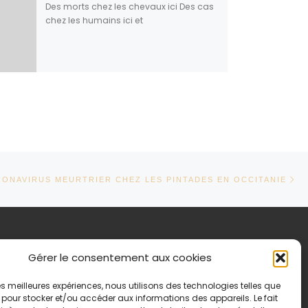
Des morts chez les chevaux ici Des cas
chez les humains ici et
Ar
TICLES
ONAVIRUS MEURTRIER CHEZ LES PINTADES EN OCCITANIE
formations légales
Gérer le consentement aux cookies
itique de confidentialité
 les meilleures expériences, nous utilisons des technologies telles que
tions légales
 pour stocker et/ou accéder aux informations des appareils. Le fait