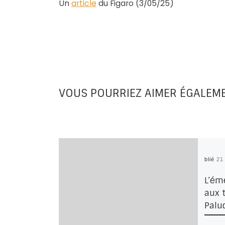
Un
article
du Figaro (3/05/25)
VOUS POURRIEZ AIMER ÉGALEM
Publié
21
L’ém
aux t
Palu