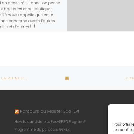
 on pense résistance, on pense
t bactéries et antibiotiques.
alité nous rappelle que cette
ance concerne aussi d’autres
les et d’autres […]
RETOUR À LA LISTE DES AR
FILIÈRE ÉQUINE ET MONDE ÉQUESTRE : APRÈS LE WND ET LA RHINOPNEUMONIE, REVOILÀ LA GOURME ET L’ANÉMIE INFECTIEUSE ÉQUINE
COR
Parcours du Master Eco-EPI
In
How to candidate to Eco-EPIED Program?
Pol
Pour offrir
Programme du parcours GS-EPI
Men
les cookies