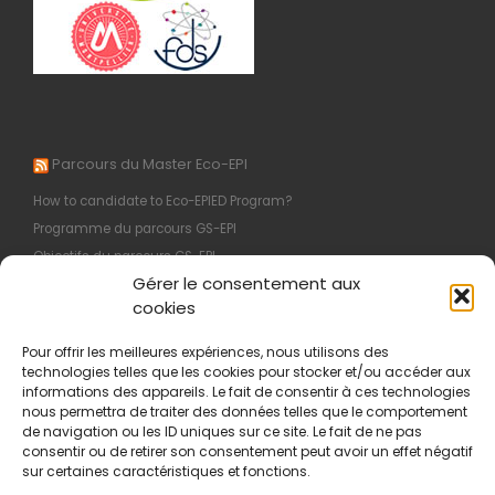
Parcours du Master Eco-EPI
How to candidate to Eco-EPIED Program?
Programme du parcours GS-EPI
Objectifs du parcours GS-EPI
Gérer le consentement aux
M1 : Organisation et Programme
cookies
Programme du parcours EI-EPI
Pour offrir les meilleures expériences, nous utilisons des
technologies telles que les cookies pour stocker et/ou accéder aux
informations des appareils. Le fait de consentir à ces technologies
nous permettra de traiter des données telles que le comportement
Informations légales
de navigation ou les ID uniques sur ce site. Le fait de ne pas
Politique de confidentialité
consentir ou de retirer son consentement peut avoir un effet négatif
sur certaines caractéristiques et fonctions.
Mentions légales