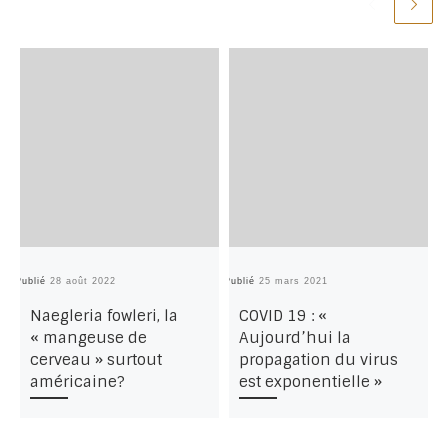
Publié
28 août 2022
Publié
25 mars 2021
Pu
Naegleria fowleri, la
COVID 19 : «
« mangeuse de
Aujourd’hui la
cerveau » surtout
propagation du virus
américaine?
est exponentielle »