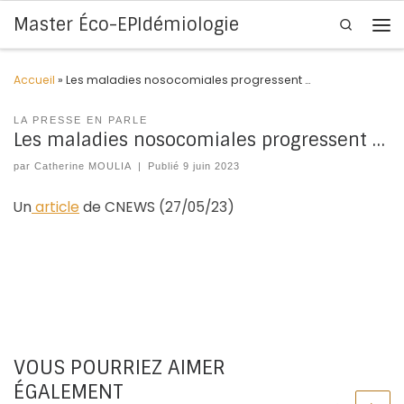
Master Éco-EPIdémiologie
Search
Skip to content
Me
Accueil
»
Les maladies nosocomiales progressent …
LA PRESSE EN PARLE
Les maladies nosocomiales progressent …
par
Catherine MOULIA
|
Publié
9 juin 2023
Un
article
de CNEWS (27/05/23)
VOUS POURRIEZ AIMER
ÉGALEMENT