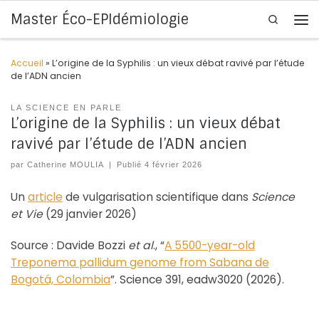
Master Éco-EPIdémiologie
Search
Skip to content
Me
Accueil
»
L’origine de la Syphilis : un vieux débat ravivé par l’étude
de l’ADN ancien
LA SCIENCE EN PARLE
L’origine de la Syphilis : un vieux débat
ravivé par l’étude de l’ADN ancien
par
Catherine MOULIA
|
Publié
4 février 2026
Un
article
de vulgarisation scientifique dans
Science
et Vie
(29 janvier 2026)
Source : Davide Bozzi
et al
., “
A 5500-year-old
Treponema pallidum genome from Sabana de
Bogotá, Colombia
”. Science 391, eadw3020 (2026).