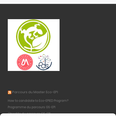
Parcours du Master Eco-EPI
How to candidate to Eco-EPIED Program?
Programme du parcours GS-EPI
Objectifs du parcours GS-EPI