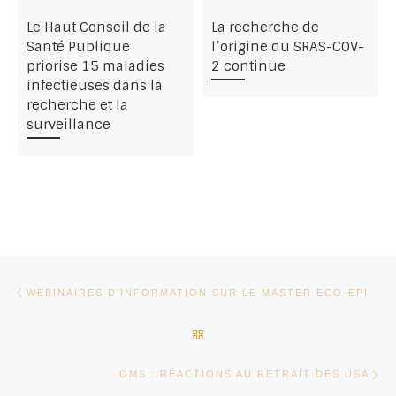
Le Haut Conseil de la
La recherche de
Santé Publique
l’origine du SRAS-COV-
priorise 15 maladies
2 continue
infectieuses dans la
recherche et la
surveillance
Parcourir les articles
Article précédent
WEBINAIRES D’INFORMATION SUR LE MASTER ECO-EPI
RETOUR À LA LISTE DES AR
Ar
OMS : RÉACTIONS AU RETRAIT DES USA