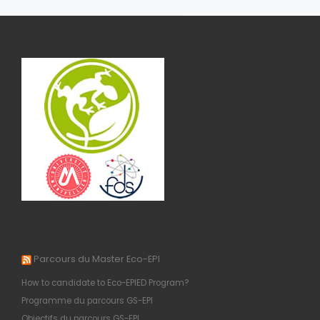
Parcours du Master Eco-EPI
How to candidate to Eco-EPIED Program?
Programme du parcours GS-EPI
Objectifs du parcours GS-EPI