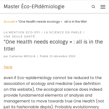
Master Éco-EPIdémiologie
Search
Skip to content
Me
Accueil
»
“One Health needs ecology » : all is in the title!
LA MENTION ECO-EPI
LA SCIENCE EN PARLE
UNE SEULE SANTÉ
“One Health needs ecology » : all is in the
title!
par
Catherine MOULIA
|
Publié
15 décembre 2024
here
even if Eco-epidemiology cannot be reduced to the
association of ecology and medicine (see definition
on this website), the ecological science does indeed
provide fundamental elements of analysis and
management to move towards true One Health (not
just its fashionable displa). Probably evolutionnary