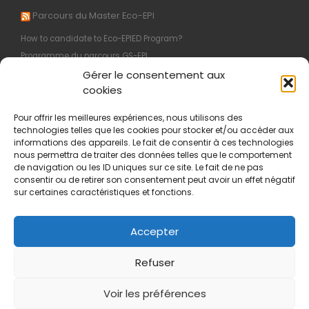
Parcours du Master Eco-EPI
How to candidate to Eco-EPIED Program?
Programme du parcours GS-EPI
Gérer le consentement aux
Objectifs du parcours GS-EPI
cookies
M1 : Organisation et Programme
Programme du parcours EI-EPI
Pour offrir les meilleures expériences, nous utilisons des
technologies telles que les cookies pour stocker et/ou accéder aux
informations des appareils. Le fait de consentir à ces technologies
nous permettra de traiter des données telles que le comportement
de navigation ou les ID uniques sur ce site. Le fait de ne pas
Informations légales
consentir ou de retirer son consentement peut avoir un effet négatif
sur certaines caractéristiques et fonctions.
Politique de confidentialité
Mentions légales
Support WordPress
Accepter
Refuser
Voir les préférences
© 2026
Master Éco-EPIdémiologie
–
Eco-Epidemiologie