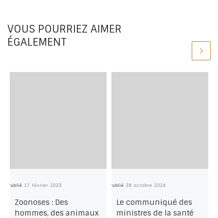
VOUS POURRIEZ AIMER
ÉGALEMENT
Publié
17 février 2023
Publié
28 octobre 2024
Pu
Zoonoses : Des
Le communiqué des
hommes, des animaux
ministres de la santé