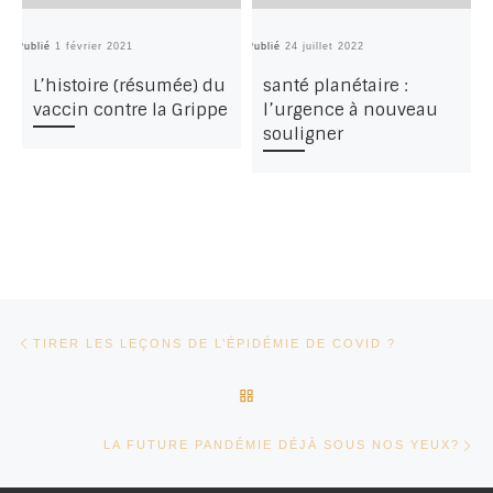
Publié
1 février 2021
Publié
24 juillet 2022
Pu
L’histoire (résumée) du
santé planétaire :
vaccin contre la Grippe
l’urgence à nouveau
souligner
Parcourir les articles
Article précédent
TIRER LES LEÇONS DE L’ÉPIDÉMIE DE COVID ?
RETOUR À LA LISTE DES AR
Ar
LA FUTURE PANDÉMIE DÉJÀ SOUS NOS YEUX?