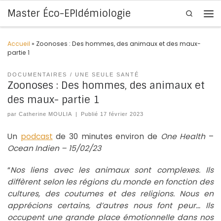
Master Éco-EPIdémiologie
Search
Skip to content
Me
Accueil
»
Zoonoses : Des hommes, des animaux et des maux-
partie 1
DOCUMENTAIRES
UNE SEULE SANTÉ
Zoonoses : Des hommes, des animaux et
des maux- partie 1
par
Catherine MOULIA
|
Publié
17 février 2023
Un
podcast
de 30 minutes environ de
One Health
–
Ocean Indien – 15/02/23
“
Nos liens avec les animaux sont complexes. Ils
diffèrent selon les régions du monde en fonction des
cultures, des coutumes et des religions. Nous en
apprécions certains, d’autres nous font peur… Ils
occupent une grande place émotionnelle dans nos