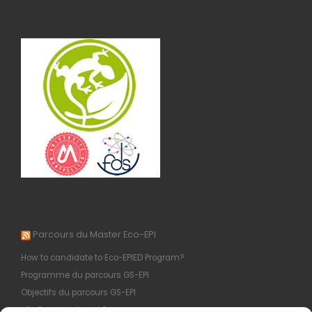
Parcours du Master Eco-EPI
How to candidate to Eco-EPIED Program?
Programme du parcours GS-EPI
Objectifs du parcours GS-EPI
M1 : Organisation et Programme