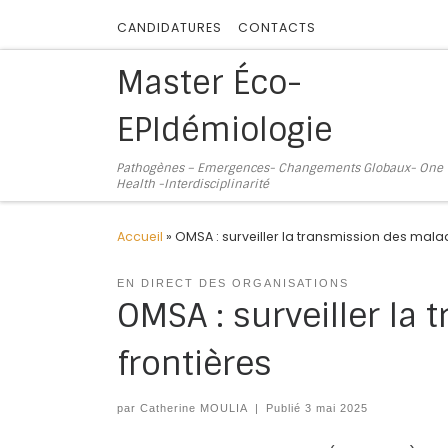
Skip to content
CANDIDATURES
CONTACTS
Master Éco-
EPIdémiologie
Pathogènes – Emergences- Changements Globaux- One
Health -Interdisciplinarité
Accueil
»
OMSA : surveiller la transmission des mala
EN DIRECT DES ORGANISATIONS
OMSA : surveiller la
frontières
par
Catherine MOULIA
|
Publié
3 mai 2025