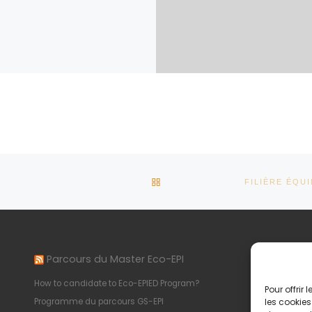
RETOUR À LA LISTE DES AR
Parcours du Master Eco-EPI
In
How to candidate to Eco-EPIED Program?
Pol
Pour offrir
Programme du parcours GS-EPI
Men
les cookies