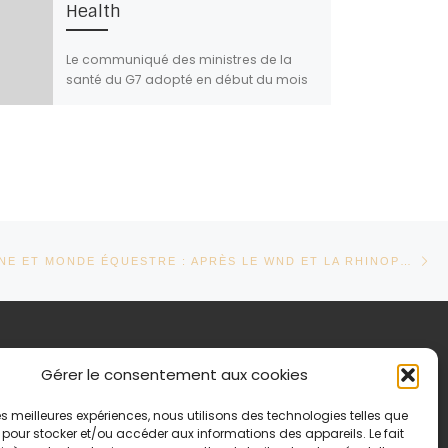
Health
Le communiqué des ministres de la
santé du G7 adopté en début du mois
(octobre 2024) A noter: 1/ Chapitre une
« Global […]
Ar
TICLES
FILIÈRE ÉQUINE ET MONDE ÉQUESTRE : APRÈS LE WND ET LA RHINOPNEUMONIE, REVOILÀ LA GOURME ET L’ANÉMIE INFECTIEUSE ÉQUINE
formations légales
Gérer le consentement aux cookies
itique de confidentialité
 les meilleures expériences, nous utilisons des technologies telles que
tions légales
 pour stocker et/ou accéder aux informations des appareils. Le fait